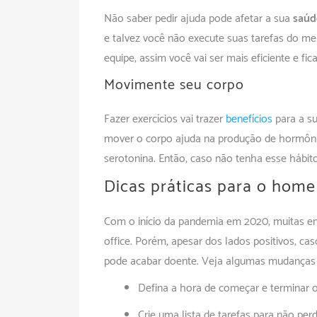
Não saber pedir ajuda pode afetar a sua
saúd
e talvez você não execute suas tarefas do mel
equipe, assim você vai ser mais eficiente e f
Movimente seu corpo
Fazer exercícios vai trazer
benefícios
para a su
mover o corpo ajuda na produção de hormôn
serotonina. Então, caso não tenha esse hábi
Dicas práticas para o home 
Com o início da pandemia em 2020, muitas 
office. Porém, apesar dos lados positivos, ca
pode acabar doente. Veja algumas mudanças no
Defina a hora de começar e terminar o
Crie uma lista de tarefas para não per