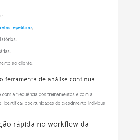
o:
arefas
r
epetitivas
;
atórios;
rias;
nto ao cliente.
o ferramenta de análise contínua
 com a frequência dos treinamentos e com a
l identificar oportunidades de crescimento individual
ção rápida no workflow da