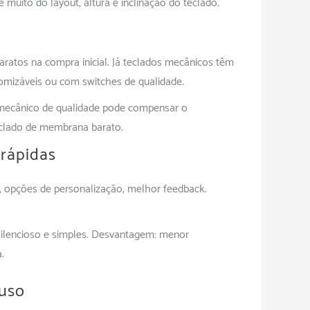
muito do layout, altura e inclinação do teclado.
atos na compra inicial. Já teclados mecânicos têm
omizáveis ou com switches de qualidade.
o mecânico de qualidade pode compensar o
eclado de membrana barato.
rápidas
e, opções de personalização, melhor feedback.
 silencioso e simples. Desvantagem: menor
.
 uso