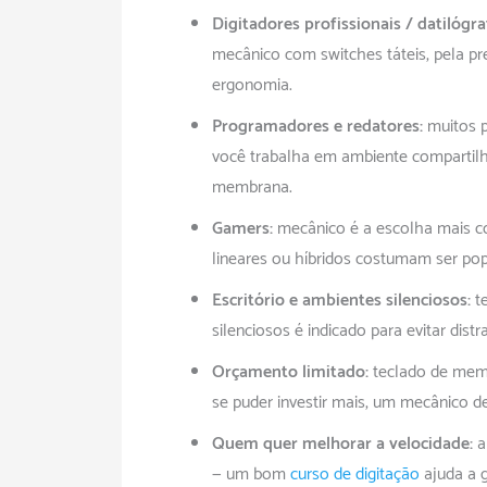
Digitadores profissionais / datilógra
mecânico com switches táteis, pela pr
ergonomia.
Programadores e redatores:
muitos p
você trabalha em ambiente compartilh
membrana.
Gamers:
mecânico é a escolha mais c
lineares ou híbridos costumam ser pop
Escritório e ambientes silenciosos:
te
silenciosos é indicado para evitar distr
Orçamento limitado:
teclado de memb
se puder investir mais, um mecânico d
Quem quer melhorar a velocidade:
a
— um bom
curso de digitação
ajuda a g