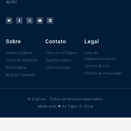
de RH.
Sobre
Contato
Legal
Sobre a Digitow
Fale com a Digitow
Lista de
Subprocessadores
Curso de Digitação
Suporte Digitow
Termos de Uso
Blog Digitow
Como funciona
Política de Privacidade
Blog da Digitação
© Digitow - Todos os direitos reservados.
Made with ❤ by Fábio G. Silva